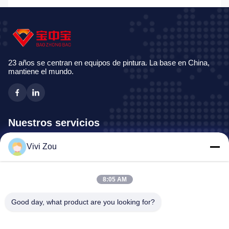
23 años se centran en equipos de pintura. La base en China,
mantiene el mundo.
Nuestros servicios
Vivi Zou
Cadena de producción de pintura del vehículo
Línea de pintura automotriz
Línea de pintura auto de la chapa
8:05 AM
Cabina de espray del camión
Good day, what product are you looking for?
Cabina de espray del autobús