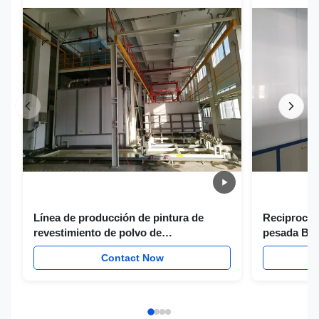
Línea de producción de pintura de
Reciprocad
revestimiento de polvo de
pesada Bot
transportador automático manual Línea
movimiento
Contact Now
de pintura líquida
recubrimie