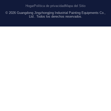
Hogar
Política de privacidad
Mapa del Sitio
© 2026 Guangdong Jingzhongjing Industrial Painting Equipments Co.,
Ltd.. Todos los derechos reservados.