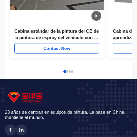
Cabina estándar de la pintura del CE de
Cabina de 
la pintura de espray del vehículo con la
aprendizaje
fan grande agotada de la toma de la
coche de la
Contact Now
capacidad
23 años se centran en equipos de pintura. La base en China,
mantiene el mundo.