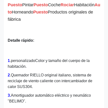
Puesto
Pintar
Puesto
Coche
Rociar
Habitación
Au
to
Horneando
Puesto
Productos originales de
fábrica
Detalle rápido:
1
.
personalizado
Color y tamaño del cuerpo de la
habitación.
2
.
Quemador RIELLO original italiano, sistema de
reciclaje de viento caliente con intercambiador de
calor SUS304.
3.
Amortiguador automático eléctrico y neumático
"BELIMO".