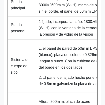
Puerta
3000×2600m m (W×H), marco de puert
principal
sin el borde, el panel de 50m m EPS.
1 fijado, incorpora tamaño: 1800×650m
Puerta
(W×H), con la ventana de la cerradura 
personal
la presión y de vidrio de la visión
1. el panel de pared de 50m m EPS
(blanco), placa del color de 0.326m m,
Sistema del
lengua y surco. Con la cubierta de acer
cuerpo del
del borde en los dos lados
sitio
2. El panel del tejado hecho por el grue
de 0.8m m galvanizó la placa de acero.
Altura: 300m m, placa de acero