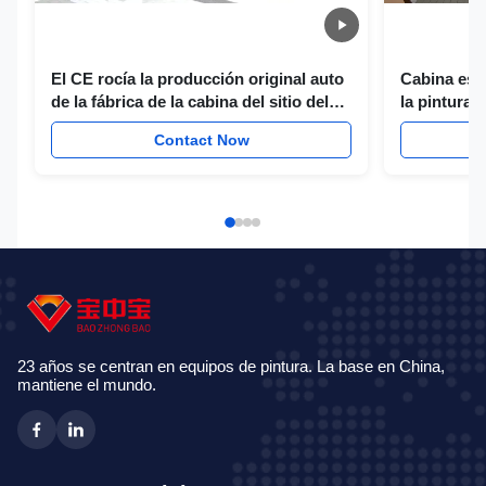
El CE rocía la producción original auto
Cabina está
de la fábrica de la cabina del sitio del
la pintura 
espray del coche de la cabina de la
fan grande 
Contact Now
pintura de la cabina que cuece
capacidad
23 años se centran en equipos de pintura. La base en China,
mantiene el mundo.