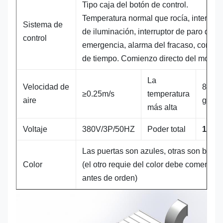
Tipo caja del botón de control.
Temperatura normal que rocía, interrupt
Sistema de
de iluminación, interruptor de paro de
control
emergencia, alarma del fracaso, contad
de tiempo. Comienzo directo del motor.
La
Velocidad de
80
≥0.25m/s
temperatura
aire
grado
más alta
Voltaje
380V/3P/50HZ
Poder total
14K
Las puertas son azules, otras son blanc
Color
(el otro requie del color debe comentar
antes de orden)